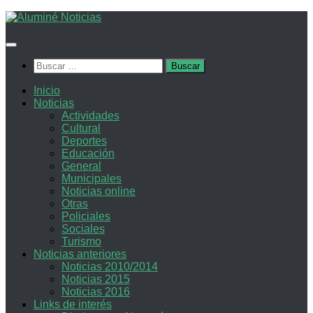
Saltar
al
contenido
Buscar:
Inicio
Noticias
Actividades
Cultural
Deportes
Educación
General
Municipales
Noticias online
Otras
Policiales
Sociales
Turismo
Noticias anteriores
Noticias 2010/2014
Noticias 2015
Noticias 2016
Links de interés