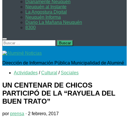
Diariamente Neuquén
Neuquén al Instante
La Angostura Digital
Neuquén Informa
Diario La Mañana Neuquén
8300
Buscar:
Dirección de Información Pública Municipalidad de Aluminé
Actividades
/
Cultural
/
Sociales
UN CENTENAR DE CHICOS
PARTICIPÓ DE LA “RAYUELA DEL
BUEN TRATO”
por
prensa
·
2 febrero, 2017