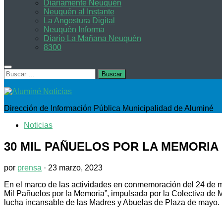
Diariamente Neuquén
Neuquén al Instante
La Angostura Digital
Neuquén Informa
Diario La Mañana Neuquén
8300
Buscar:
Dirección de Información Pública Municipalidad de Aluminé
Noticias
30 MIL PAÑUELOS POR LA MEMORIA
por
prensa
·
23 marzo, 2023
En el marco de las actividades en conmemoración del 24 de mar
Mil Pañuelos por la Memoria”, impulsada por la Colectiva de
lucha incansable de las Madres y Abuelas de Plaza de mayo.