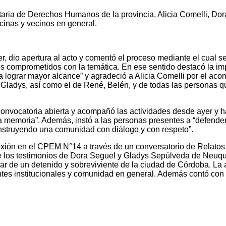
etaria de Derechos Humanos de la provincia, Alicia Comelli, Do
ecinas y vecinos en general.
r, dio apertura al acto y comentó el proceso mediante el cual se
nos comprometidos con la temática. En ese sentido destacó la im
ra lograr mayor alcance” y agradeció a Alicia Comelli por el ac
 y Gladys, así como el de René, Belén, y de todas las personas q
convocatoria abierta y acompañó las actividades desde ayer y 
 memoria”. Además, instó a las personas presentes a “defender 
construyendo una comunidad con diálogo y con respeto”.
exión en el CPEM N°14 a través de un conversatorio de Relatos
 de los testimonios de Dora Seguel y Gladys Sepúlveda de Neuq
ar de un detenido y sobreviviente de la ciudad de Córdoba. La 
entes institucionales y comunidad en general. Además contó con