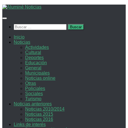
Saltar
al
contenido
Buscar:
Inicio
Noticias
Actividades
Cultural
Deportes
Educación
General
Municipales
Noticias online
Otras
Policiales
Sociales
Turismo
Noticias anteriores
Noticias 2010/2014
Noticias 2015
Noticias 2016
Links de interés