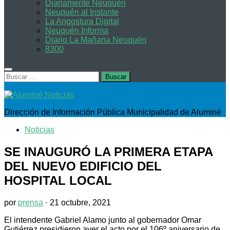
Diariamente Neuquén
Neuquén al Instante
La Angostura Digital
Neuquén Informa
Diario La Mañana Neuquén
8300
Buscar:
Dirección de Información Pública Municipalidad de Aluminé
Noticias
SE INAUGURÓ LA PRIMERA ETAPA
DEL NUEVO EDIFICIO DEL
HOSPITAL LOCAL
por
prensa
·
21 octubre, 2021
El intendente Gabriel Alamo junto al gobernador Omar
Gutiérrez presidieron ayer el acto por el 106º aniversario de