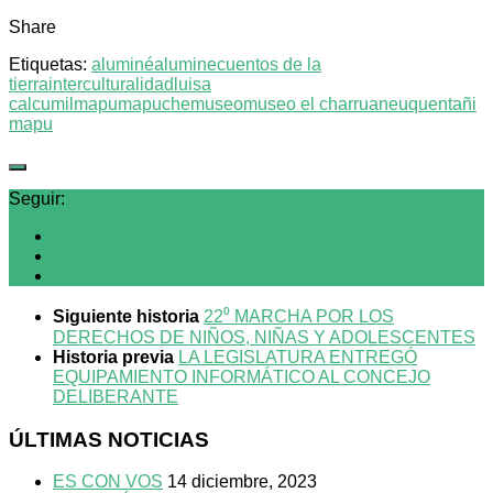
Share
Etiquetas:
aluminé
alumine
cuentos de la
tierra
interculturalidad
luisa
calcumil
mapu
mapuche
museo
museo el charrua
neuquen
tañi
mapu
Seguir:
Siguiente historia
22⁰ MARCHA POR LOS
DERECHOS DE NIÑOS, NIÑAS Y ADOLESCENTES
Historia previa
LA LEGISLATURA ENTREGÓ
EQUIPAMIENTO INFORMÁTICO AL CONCEJO
DELIBERANTE
ÚLTIMAS NOTICIAS
ES CON VOS
14 diciembre, 2023