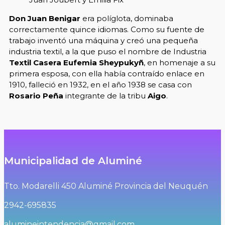
Don Juan Benigar
era políglota, dominaba
correctamente quince idiomas. Como su fuente de
trabajo inventó una máquina y creó una pequeña
industria textil, a la que puso el nombre de Industria
Textil Casera Eufemia Sheypukyñ
, en homenaje a su
primera esposa, con ella había contraído enlace en
1910, falleció en 1932, en el año 1938 se casa con
Rosario Peña
integrante de la tribu
Aigo
.
Municipalidad de Aluminé
Tto. Modarelli 450
Aluminé Provincia del Neuquén
2942-695835
alumineintendencia@gmail.com