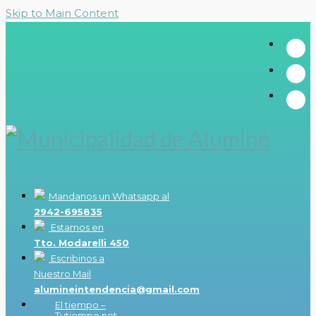
Skip to Main Content
Mandanos un Whatsapp al
2942-695835
Estamos en
Tto. Modarelli 450
Escribinos a
Nuestro Mail
alumineintendencia@gmail.com
El tiempo –
Tutiempo.net