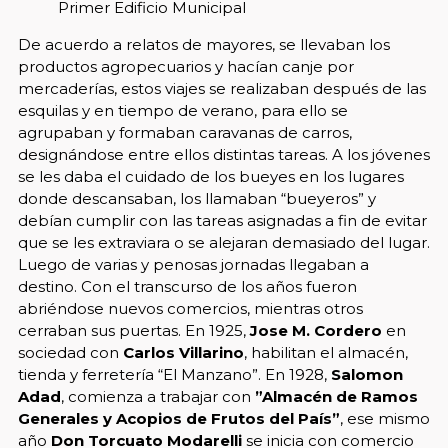
Primer Edificio Municipal
De acuerdo a relatos de mayores, se llevaban los
productos agropecuarios y hacían canje por
mercaderías, estos viajes se realizaban después de las
esquilas y en tiempo de verano, para ello se
agrupaban y formaban caravanas de carros,
designándose entre ellos distintas tareas. A los jóvenes
se les daba el cuidado de los bueyes en los lugares
donde descansaban, los llamaban “bueyeros” y
debían cumplir con las tareas asignadas a fin de evitar
que se les extraviara o se alejaran demasiado del lugar.
Luego de varias y penosas jornadas llegaban a
destino. Con el transcurso de los años fueron
abriéndose nuevos comercios, mientras otros
cerraban sus puertas. En 1925,
Jose M. Cordero
en
sociedad con
Carlos Villarino
, habilitan el almacén,
tienda y ferretería “El Manzano”. En 1928,
Salomon
Adad
, comienza a trabajar con
”Almacén de Ramos
Generales y Acopios de Frutos del País”
, ese mismo
año
Don Torcuato Modarelli
se inicia con comercio